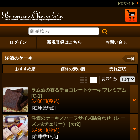
PCサイト
ログイン
新規登録はこちら
お問い合せ
洋酒のケーキ
一覧
おすすめ順
価格の安い順
売れ筋順
表示件数
:
ラム酒の香るチョコレートケーキ/プレミアム
[C-1]
5,400円
(税込)
[在庫数9点]
洋酒のケーキ／ハーフサイズ詰合わせ（レー
ズン&チェリー）
[rcr2]
3,456円
(税込)
[在庫数15点]