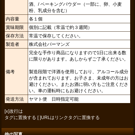
酒、
/
ベーキングパウダー（一部に、卵、小麦
粉、乳成分を含む）
内容量
各１個
賞味期限
個別に記載（常温で約３週間）
保存方法
常温で保存してください。
製造者
株式会社バーマンズ
完全な手作り商品になりますので1日に出来る数
に限りがあります。あしからずご了承ください。
備考
製造段階で洋酒を使用しており、アルコール成分
が含まれております。お子さま、未成年の方はお
避けください。またお酒に弱い方もご注意くださ
い。車の運転時にもお避けください。
発送方法
ヤマト便 日時指定可能
[x]改行は
タグに置換する [ ]URLはリンクタグに置換する
他の写真