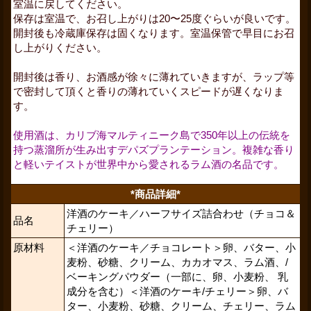
室温に戻してください。
保存は室温で、お召し上がりは
20
〜
25
度ぐらいが良いです。
開封後も冷蔵庫保存は固くなります。室温保管で早目にお召
し上がりください。
開封後は香り、お酒感が徐々に薄れていきますが、ラップ等
で密封して頂くと香りの薄れていくスピードが遅くなりま
す。
使用酒は、カリブ海マルティニーク島で350年以上の伝統を
持つ蒸溜所が生み出すデパズプランテーション。複雑な香り
と軽いテイストが世界中から愛されるラム酒の名品です。
*商品詳細*
洋酒のケーキ／ハーフサイズ詰合わせ（チョコ＆
品名
チェリー）
原材料
＜洋酒のケーキ／チョコレート＞卵、バター、小
麦粉、砂糖、クリーム、カカオマス、ラム酒、/
ベーキングパウダー（一部に、卵、小麦粉、 乳
成分を含む）＜洋酒のケーキ/チェリー＞
卵、バ
ター、小麦粉、砂糖、クリーム、チェリー、ラム