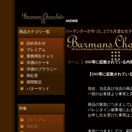
商品カテゴリ一覧
詰め合わせ
プレミアム
業務用生チョコ
ホーム
｜
SNS等に拡散されている内
洋酒のケーキ
洋酒のブラウニー
【
SNS
等に拡散されてい
和紅茶
期間限定
バターサンド
現在、当店及び当店の商品に
一部のお客様より事実と異なる
商品の製造につきましては細心
特集
バレンタイン催事場におきまし
お申し出を受けた事実はござ
プレミアム
和紅茶
本件につきましては、顧問弁