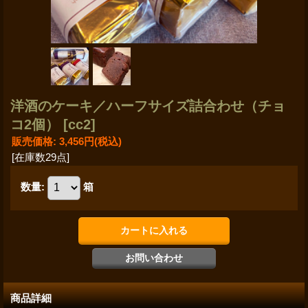
洋酒のケーキ／ハーフサイズ詰合わせ（チョ
コ2個）
[cc2]
販売価格
:
3,456円
(税込)
[在庫数29点]
数量
:
箱
商品詳細