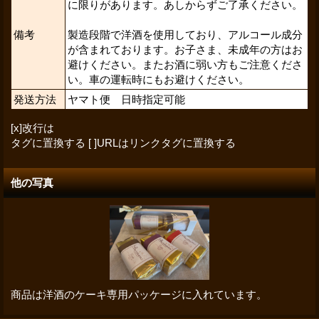
に限りがあります。あしからずご了承ください。
備考
製造段階で洋酒を使用しており、アルコール成分
が含まれております。お子さま、未成年の方はお
避けください。またお酒に弱い方もご注意くださ
い。車の運転時にもお避けください。
発送方法
ヤマト便 日時指定可能
[x]改行は
タグに置換する [ ]URLはリンクタグに置換する
他の写真
商品は洋酒のケーキ専用パッケージに入れています。