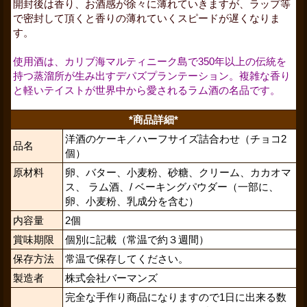
開封後は香り、お酒感が徐々に薄れていきますが、ラップ等
で密封して頂くと香りの薄れていくスピードが遅くなりま
す。
使用酒は、カリブ海マルティニーク島で350年以上の伝統を
持つ蒸溜所が生み出すデパズプランテーション。複雑な香り
と軽いテイストが世界中から愛されるラム酒の名品です。
*商品詳細*
洋酒のケーキ／ハーフサイズ詰合わせ（チョコ2
品名
個）
原材料
卵、バター、小麦粉、砂糖、クリーム、カカオマ
ス、 ラム酒、/ ベーキングパウダー（一部に、
卵、小麦粉、乳成分を含む）
内容量
2個
賞味期限
個別に記載（常温で約３週間）
保存方法
常温で保存してください。
製造者
株式会社バーマンズ
完全な手作り商品になりますので1日に出来る数