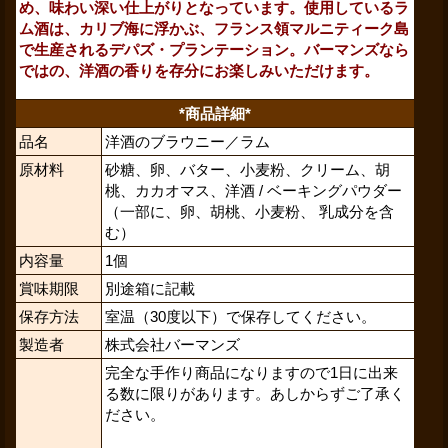
め、味わい深い仕上がりとなっています。使用しているラ
ム酒は、カリブ海に浮かぶ、フランス領マルニティーク島
で生産される
デパズ・プランテーション。
バーマンズなら
ではの、洋酒の香りを存分にお楽しみいただけます。
*商品詳細*
品名
洋酒のブラウニー／ラム
原材料
砂糖、卵、バター、小麦粉、クリーム、胡
桃、カカオマス、洋酒 / ベーキングパウダー
（一部に、卵、胡桃、小麦粉、 乳成分を含
む）
内容量
1個
賞味期限
別途箱に記載
保存方法
室温（30度以下）で保存してください。
製造者
株式会社バーマンズ
完全な手作り商品になりますので1日に出来
る数に限りがあります。あしからずご了承く
ださい。