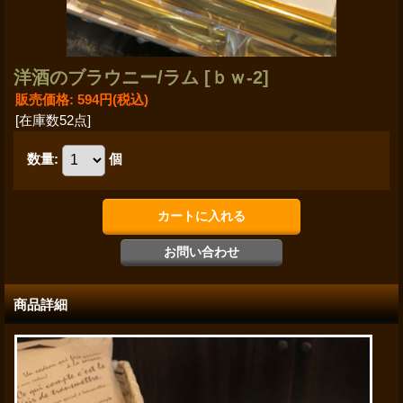
洋酒のブラウニー/ラム
[ｂｗ-2]
販売価格
:
594円
(税込)
[在庫数52点]
数量
:
個
商品詳細